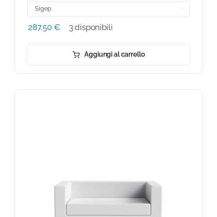

287,50
€
3 disponibili
Aggiungi al carrello