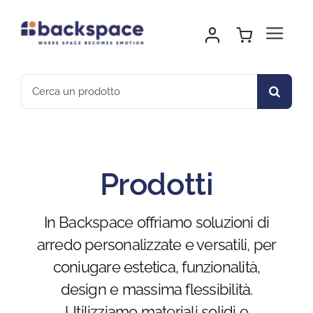
Skip
to
Toggle
content
Navigat
Home
Search
for:
About Us
Noleggio Arredo
Prodotti
Montaggio & Logistica
In Backspace offriamo soluzioni di
arredo personalizzate e versatili, per
Sport & Outdoor
coniugare estetica, funzionalità,
design e massima flessibilità.
Gallery
Utilizziamo materiali solidi e