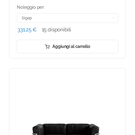
Noleggio per:

331,25
€
15 disponibili
Aggiungi al carrello