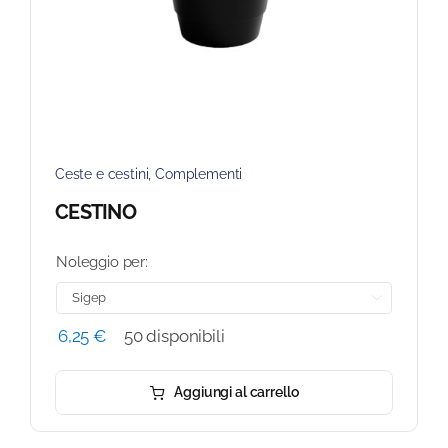
Ceste e cestini
,
Complementi
CESTINO
Noleggio per:

6,25
€
50 disponibili
Aggiungi al carrello