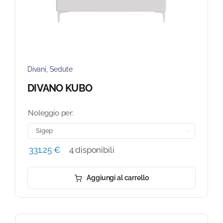
Divani
,
Sedute
DIVANO KUBO
Noleggio per:

331,25
€
4 disponibili
Aggiungi al carrello