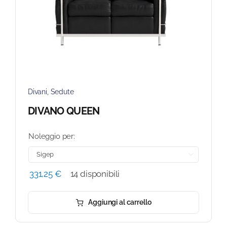
Divani
,
Sedute
DIVANO QUEEN
Noleggio per:

331,25
€
14 disponibili
Aggiungi al carrello