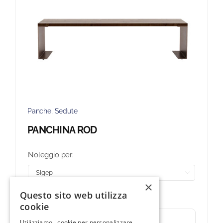
Panche
,
Sedute
PANCHINA ROD
Noleggio per:

×
225,00
€
14 disponibili
Questo sito web utilizza
cookie
Aggiungi al carrello
Utilizziamo i cookie per personalizzare