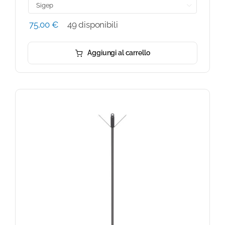

75,00
€
49 disponibili
Aggiungi al carrello