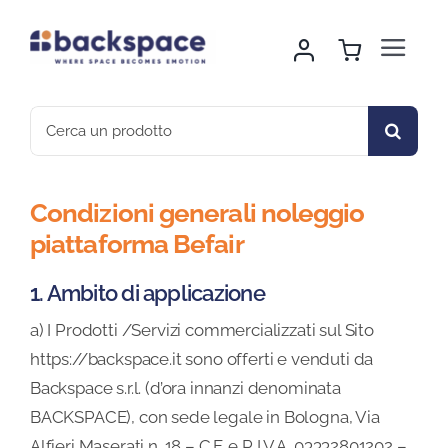
Skip
to
Toggle
content
Navigat
Home
Search
for:
About Us
Condizioni generali noleggio
Noleggio Arredo
piattaforma Befair
1. Ambito di applicazione
Montaggio & Logistica
a) I Prodotti /Servizi commercializzati sul Sito
https://backspace.it sono offerti e venduti da
Sport & Outdoor
Backspace s.r.l. (d’ora innanzi denominata
BACKSPACE), con sede legale in Bologna, Via
Gallery
Alfieri Maserati n. 18 – C.F. e P. I.V.A. 03332801202 –