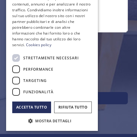
contenuti, annunci e per analizzare il nostro
traffico. Condividiamo inoltre informazioni
sul tuo utilizzo del nostro sito con i nostri
partner pubblicitari e di analisi che
potrebbero combinarle con altre
informazioni che hai fornito loro o che
hanno raccolto dal tuo utilizzo dei loro
servizi.
Cookies policy
Privacy Policy
*
STRETTAMENTE NECESSARI
Ho letto e accetto l'informativa sul
trattamento dei dati personali
PERFORMANCE
TARGETING
FUNZIONALITÀ
INVIA IL MESSAGGIO
ACCETTA TUTTO
RIFIUTA TUTTO
MOSTRA DETTAGLI