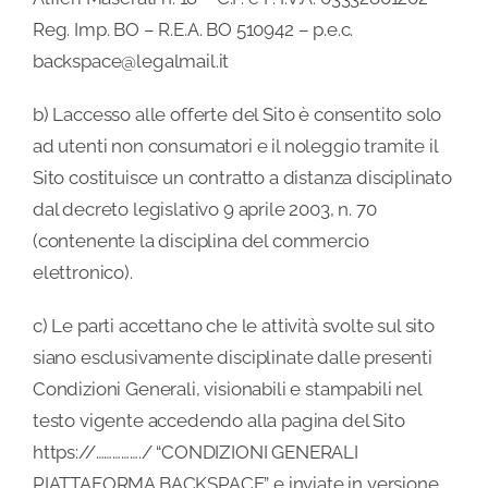
Reg. Imp. BO – R.E.A. BO 510942 – p.e.c.
Blog
backspace@legalmail.it
b) Laccesso alle offerte del Sito è consentito solo
FAQ
ad utenti non consumatori e il noleggio tramite il
Sito costituisce un contratto a distanza disciplinato
Contatti
dal decreto legislativo 9 aprile 2003, n. 70
(contenente la disciplina del commercio
elettronico).
c) Le parti accettano che le attività svolte sul sito
siano esclusivamente disciplinate dalle presenti
Condizioni Generali, visionabili e stampabili nel
testo vigente accedendo alla pagina del Sito
https://……………./ “CONDIZIONI GENERALI
PIATTAFORMA BACKSPACE” e inviate in versione