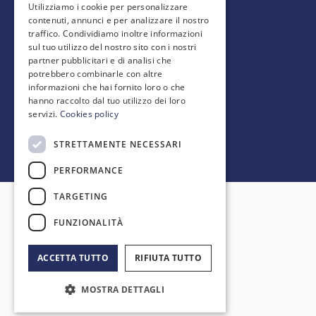
Utilizziamo i cookie per personalizzare
contenuti, annunci e per analizzare il nostro
SCOPRI DI PIÙ
traffico. Condividiamo inoltre informazioni
sul tuo utilizzo del nostro sito con i nostri
partner pubblicitari e di analisi che
Gallery
potrebbero combinarle con altre
Blog
informazioni che hai fornito loro o che
FAQ
hanno raccolto dal tuo utilizzo dei loro
servizi.
Cookies policy
STRETTAMENTE NECESSARI
PERFORMANCE
TARGETING
Backspace S.r.l. · Tutti i diritti riservati
FUNZIONALITÀ
Capitale Sociale 450.000€ I.V. | P.IVA/CF
03332801202 | REA BO-510942
ACCETTA TUTTO
RIFIUTA TUTTO
Privacy Policy
·
Cookie Policy
·
Condizioni
MOSTRA DETTAGLI
generali di noleggio