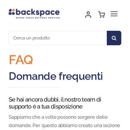
Skip
to
Toggle
content
Navigat
Home
Search
for:
About Us
FAQ
Noleggio Arredo
Domande frequenti
Montaggio & Logistica
Se hai ancora dubbi, il nostro team di
Sport & Outdoor
supporto è a tua disposizione
Sappiamo che a volte possono sorgere delle
Gallery
domande. Per questo abbiamo creato una sezione