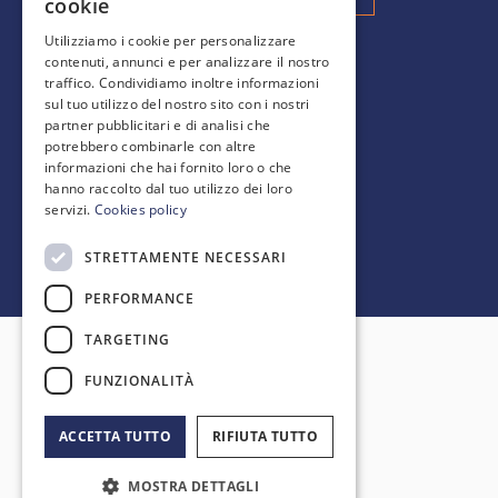
cookie
Utilizziamo i cookie per personalizzare
contenuti, annunci e per analizzare il nostro
SCOPRI DI PIÙ
traffico. Condividiamo inoltre informazioni
sul tuo utilizzo del nostro sito con i nostri
partner pubblicitari e di analisi che
Gallery
potrebbero combinarle con altre
Blog
informazioni che hai fornito loro o che
FAQ
hanno raccolto dal tuo utilizzo dei loro
servizi.
Cookies policy
STRETTAMENTE NECESSARI
PERFORMANCE
TARGETING
Backspace S.r.l. · Tutti i diritti riservati
FUNZIONALITÀ
Capitale Sociale 450.000€ I.V. | P.IVA/CF
03332801202 | REA BO-510942
ACCETTA TUTTO
RIFIUTA TUTTO
Privacy Policy
·
Cookie Policy
·
Condizioni
MOSTRA DETTAGLI