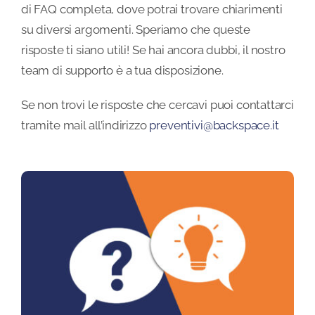
di FAQ completa, dove potrai trovare chiarimenti
su diversi argomenti. Speriamo che queste
Blog
risposte ti siano utili! Se hai ancora dubbi, il nostro
team di supporto è a tua disposizione.
FAQ
Se non trovi le risposte che cercavi puoi contattarci
tramite mail all’indirizzo
preventivi@backspace.it
Contatti