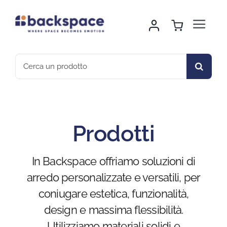
Skip
to
Toggle
content
Navigat
Home
Search
for:
About Us
Noleggio Arredo
Prodotti
Montaggio & Logistica
In Backspace offriamo soluzioni di
arredo personalizzate e versatili, per
Sport & Outdoor
coniugare estetica, funzionalità,
design e massima flessibilità.
Gallery
Utilizziamo materiali solidi e