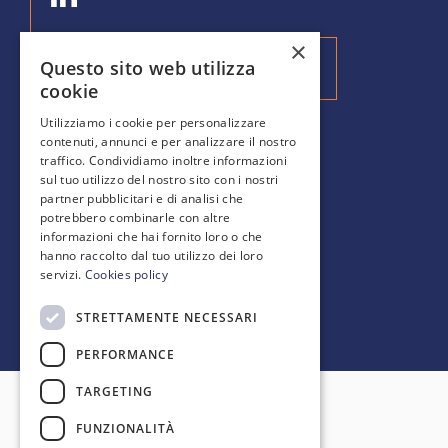
×
Questo sito web utilizza
Iscriviti alla nostra Newsletter
cookie
Utilizziamo i cookie per personalizzare
contenuti, annunci e per analizzare il nostro
SCOPRI DI PIÙ
traffico. Condividiamo inoltre informazioni
sul tuo utilizzo del nostro sito con i nostri
partner pubblicitari e di analisi che
Gallery
potrebbero combinarle con altre
Blog
informazioni che hai fornito loro o che
FAQ
hanno raccolto dal tuo utilizzo dei loro
servizi.
Cookies policy
STRETTAMENTE NECESSARI
PERFORMANCE
TARGETING
Backspace S.r.l. · Tutti i diritti riservati
FUNZIONALITÀ
Capitale Sociale 450.000€ I.V. | P.IVA/CF