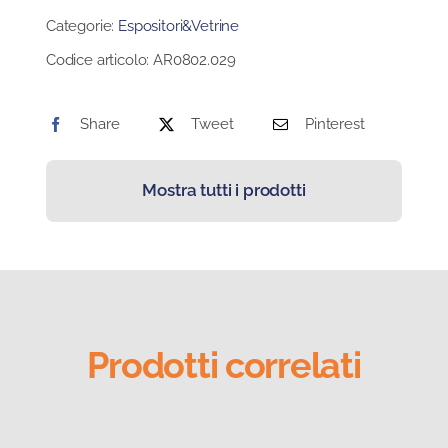
50X50
Categorie:
Espositori&Vetrine
H75
Codice articolo:
AR0802.029
quantità
Share
Tweet
Pinterest
Mostra tutti i prodotti
Prodotti correlati