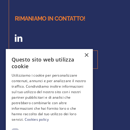
RIMANIAMO IN CONTATTO!
×
Questo sito web utilizza
Iscriviti alla nostra Newsletter
cookie
Utilizziamo i cookie per personalizzare
contenuti, annunci e per analizzare il nostro
SCOPRI DI PIÙ
traffico. Condividiamo inoltre informazioni
sul tuo utilizzo del nostro sito con i nostri
partner pubblicitari e di analisi che
Gallery
potrebbero combinarle con altre
Blog
informazioni che hai fornito loro o che
FAQ
hanno raccolto dal tuo utilizzo dei loro
servizi.
Cookies policy