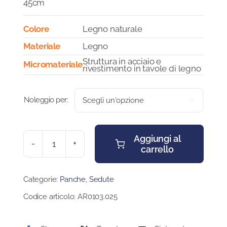
45cm
Colore
Legno naturale
Materiale
Legno
Struttura in acciaio e
Micromateriale
rivestimento in tavole di legno
Noleggio per:

Aggiungi al
carrello
PANCHINA
ROD
quantità
Categorie:
Panche
,
Sedute
Codice articolo:
AR0103.025