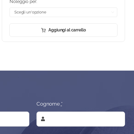
Noleggio per:

Aggiungi al carrello
Cognome
*