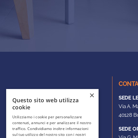
CONTA
×
SEDE L
Questo sito web utilizza
Via A. M
cookie
40128 Bo
Utilizziamo i cookie per personalizzare
contenuti, annunci e per analizzare il nostro
SEDE O
traffico. Condividiamo inoltre informazioni
sul tuo utilizzo del nostro sito con i nostri
Via G. M