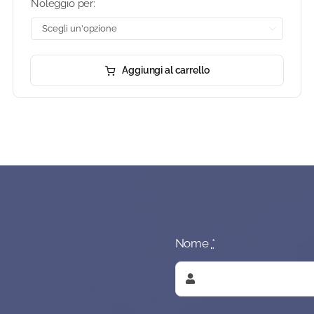
Noleggio per:

Aggiungi al carrello
Nome
*