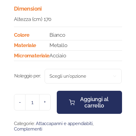
Dimensioni
Altezza (cm) 170
Colore
Bianco
Materiale
Metallo
Micromateriale
Acciaio
Noleggio per:

Aggiungi al
carrello
APPENDIABITI
DESIGN
quantità
Categorie:
Attaccapanni e appendiabiti
,
Complementi