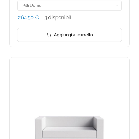

264,50
€
3 disponibili
Aggiungi al carrello