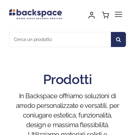
Skip
to
Toggle
content
Navigat
Home
Search
for:
About Us
Noleggio Arredo
Prodotti
Montaggio & Logistica
In Backspace offriamo soluzioni di
arredo personalizzate e versatili, per
Sport & Outdoor
coniugare estetica, funzionalità,
design e massima flessibilità.
Gallery
Utilizziamo materiali solidi e