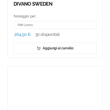
DIVANO SWEDEN
Noleggio per:

264,50
€
30 disponibili
Aggiungi al carrello