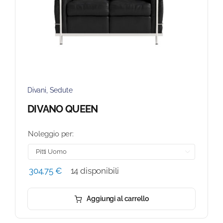
Divani
,
Sedute
DIVANO QUEEN
Noleggio per:

304,75
€
14 disponibili
Aggiungi al carrello