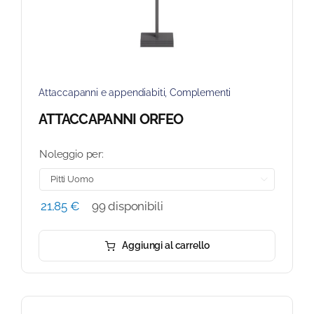
Attaccapanni e appendiabiti
,
Complementi
ATTACCAPANNI ORFEO
Noleggio per:

21,85
€
99 disponibili
Aggiungi al carrello