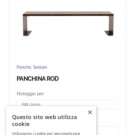
Panche
,
Sedute
PANCHINA ROD
Noleggio per:

×
207,00
€
14 disponibili
Questo sito web utilizza
cookie
Aggiungi al carrello
Utilizziamo i cookie per personalizzare