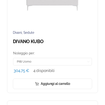
Divani
,
Sedute
DIVANO KUBO
Noleggio per:

304,75
€
4 disponibili
Aggiungi al carrello