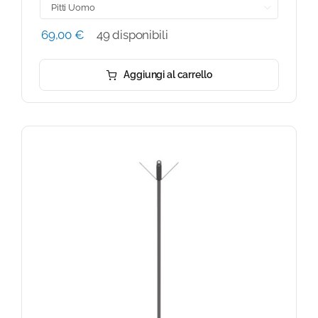

69,00
€
49 disponibili
Aggiungi al carrello