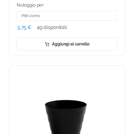
Noleggio per:

5,75
€
49 disponibili
Aggiungi al carrello