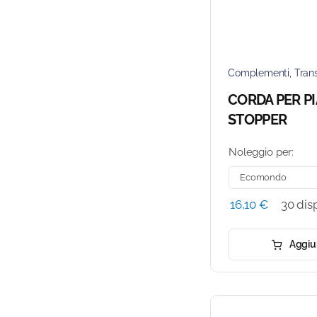
Complementi
,
Tran
CORDA PER P
STOPPER
Noleggio per:
16,10
€
30 disp
Aggiun