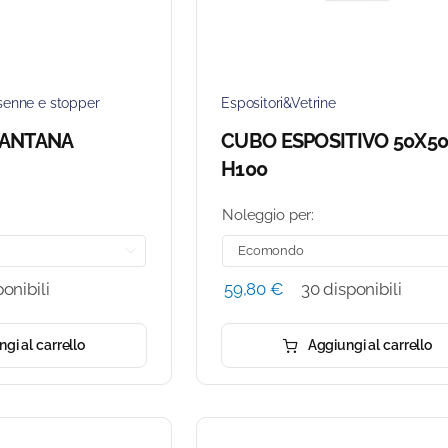
senne e stopper
Espositori&Vetrine
IANTANA
CUBO ESPOSITIVO 50X5
H100
Noleggio per:

onibili
59,80
€
30 disponibili
gi al carrello
Aggiungi al carrello