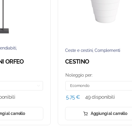
endiabiti
,
Ceste e cestini
,
Complementi
NI ORFEO
CESTINO
Noleggio per:

ponibili
5,75
€
49 disponibili
gi al carrello
Aggiungi al carrello