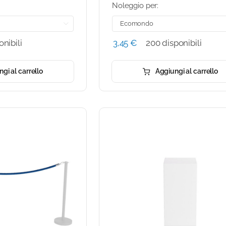
Noleggio per:

onibili
3,45
€
200 disponibili
gi al carrello
Aggiungi al carrello