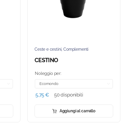
Ceste e cestini
,
Complementi
CESTINO
Noleggio per:


5,75
€
50 disponibili
Aggiungi al carrello