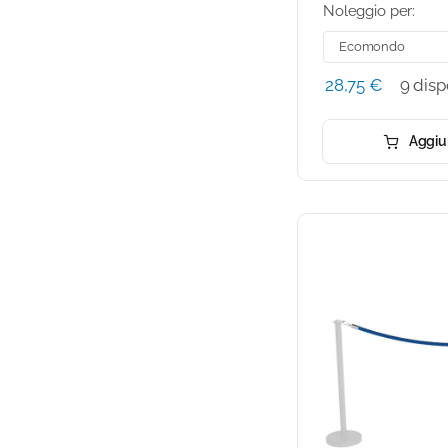
Noleggio per:
28,75
€
9 disp
Aggiun