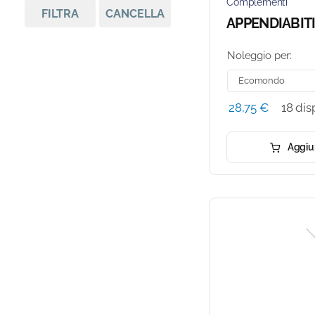
Complementi
FILTRA
CANCELLA
APPENDIABIT
Noleggio per:
28,75
€
18 dis
Aggiun