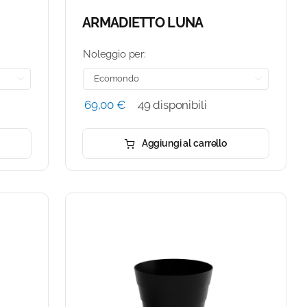
ARMADIETTO LUNA
Noleggio per:


69,00
€
49 disponibili
Aggiungi al carrello