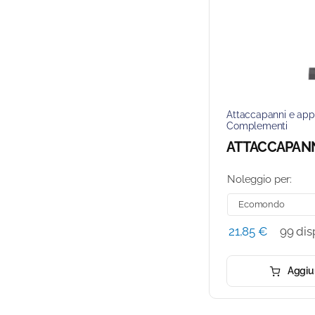
Attaccapanni e app
Complementi
ATTACCAPAN
Noleggio per:
21,85
€
99 dis
Aggiun