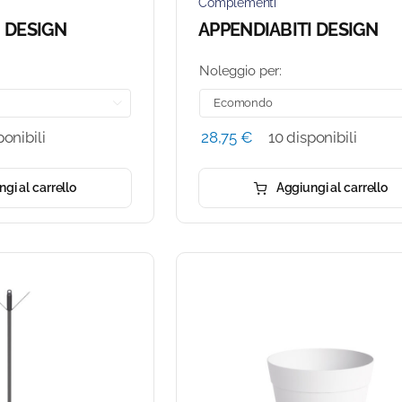
Complementi
I DESIGN
APPENDIABITI DESIGN
Noleggio per:

ponibili
28,75
€
10 disponibili
gi al carrello
Aggiungi al carrello