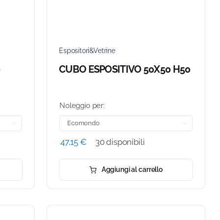
Espositori&Vetrine
0
CUBO ESPOSITIVO 50X50 H50
Noleggio per:


47,15
€
30 disponibili
Aggiungi al carrello