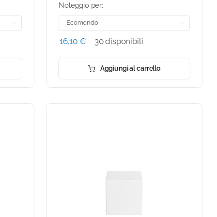
Noleggio per:


16,10
€
30 disponibili
Aggiungi al carrello