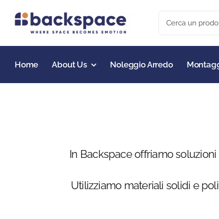
Skip
Search
to
for:
content
Home
About Us
Noleggio Arredo
Montagg
In Backspace offriamo soluzioni d
Utilizziamo materiali solidi e p