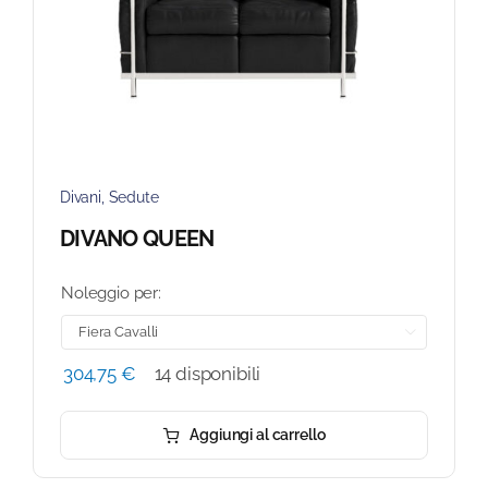
Divani
,
Sedute
DIVANO QUEEN
Noleggio per:

304,75
€
14 disponibili
Aggiungi al carrello