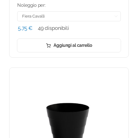
Noleggio per:

5,75
€
49 disponibili
Aggiungi al carrello