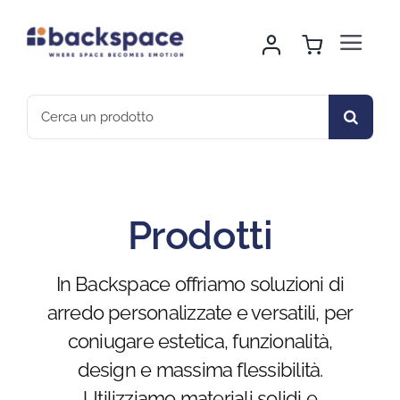
Skip
to
Toggle
content
Navigat
Home
Search
for:
About Us
Noleggio Arredo
Prodotti
Montaggio & Logistica
In Backspace offriamo soluzioni di
arredo personalizzate e versatili, per
Sport & Outdoor
coniugare estetica, funzionalità,
design e massima flessibilità.
Gallery
Utilizziamo materiali solidi e