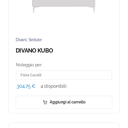
Divani
,
Sedute
DIVANO KUBO
Noleggio per:

304,75
€
4 disponibili
Aggiungi al carrello