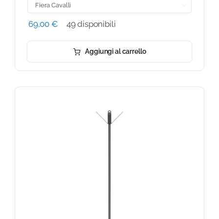

69,00
€
49 disponibili
Aggiungi al carrello