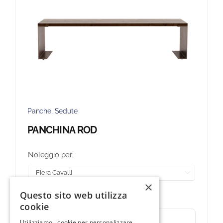
Panche
,
Sedute
PANCHINA ROD
Noleggio per:

×
207,00
€
14 disponibili
Questo sito web utilizza
cookie
Aggiungi al carrello
Utilizziamo i cookie per personalizzare