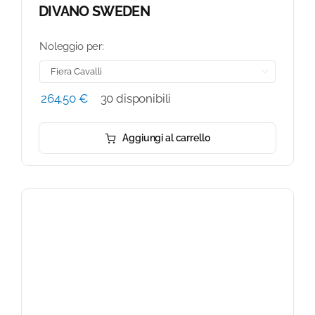
DIVANO SWEDEN
Noleggio per:

264,50
€
30 disponibili
Aggiungi al carrello