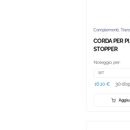
Complementi
,
Tran
CORDA PER P
STOPPER
Noleggio per:
16,10
€
30 disp
Aggiun