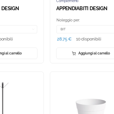
Complementi
I DESIGN
APPENDIABITI DESIGN
Noleggio per:

ponibili
28,75
€
10 disponibili
gi al carrello
Aggiungi al carrello