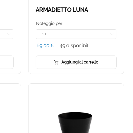
ARMADIETTO LUNA
Noleggio per:


69,00
€
49 disponibili
Aggiungi al carrello