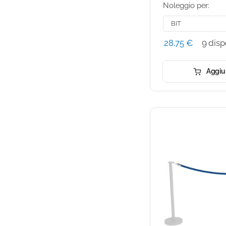
Noleggio per:
28,75
€
9 disp
Aggiun