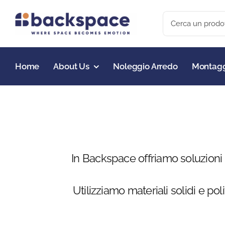
Skip
Search
to
for:
content
Home
About Us
Noleggio Arredo
Montagg
In Backspace offriamo soluzioni d
Utilizziamo materiali solidi e p