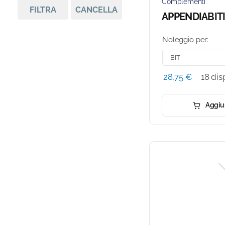
Complementi
FILTRA
CANCELLA
APPENDIABIT
Noleggio per:
28,75
€
18 dis
Aggiun