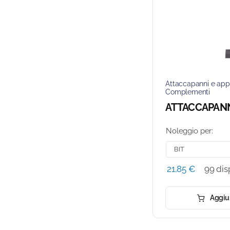
Attaccapanni e app
Complementi
ATTACCAPAN
Noleggio per:
21,85
€
99 dis
Aggiun