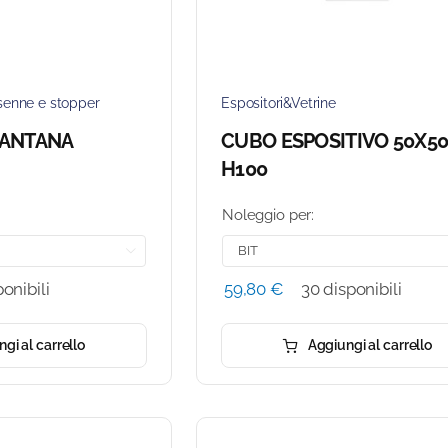
senne e stopper
Espositori&Vetrine
IANTANA
CUBO ESPOSITIVO 50X5
H100
Noleggio per:

onibili
59,80
€
30 disponibili
gi al carrello
Aggiungi al carrello