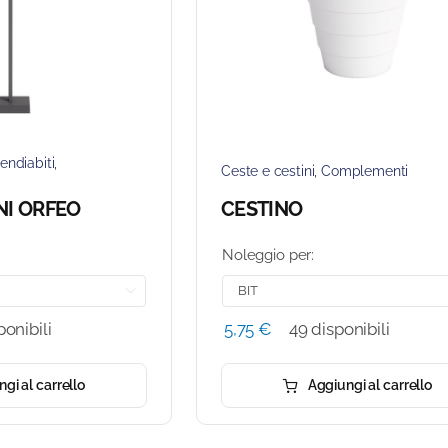
endiabiti
,
Ceste e cestini
,
Complementi
NI ORFEO
CESTINO
Noleggio per:

ponibili
5,75
€
49 disponibili
gi al carrello
Aggiungi al carrello