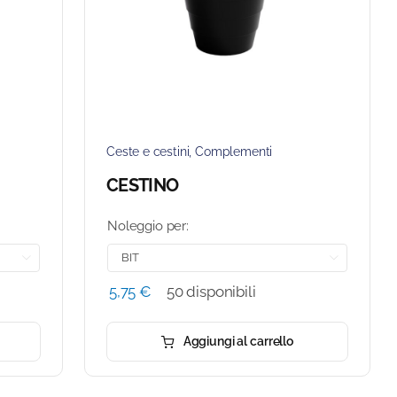
Ceste e cestini
,
Complementi
CESTINO
Noleggio per:


5,75
€
50 disponibili
Aggiungi al carrello