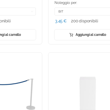
Noleggio per:

onibili
3,45
€
200 disponibili
gi al carrello
Aggiungi al carrello