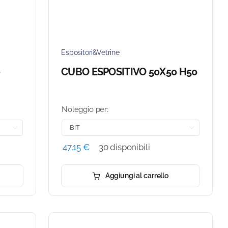
Espositori&Vetrine
0
CUBO ESPOSITIVO 50X50 H50
Noleggio per:


47,15
€
30 disponibili
Aggiungi al carrello