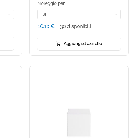
Noleggio per:


16,10
€
30 disponibili
Aggiungi al carrello