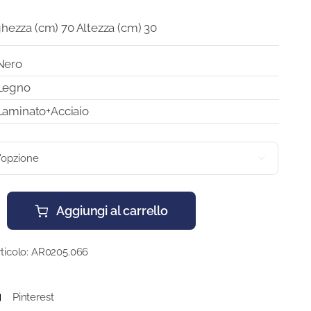
hezza (cm) 70 Altezza (cm) 30
Nero
Legno
Laminato+Acciaio

Aggiungi al carrello
ticolo:
AR0205.066
Pinterest