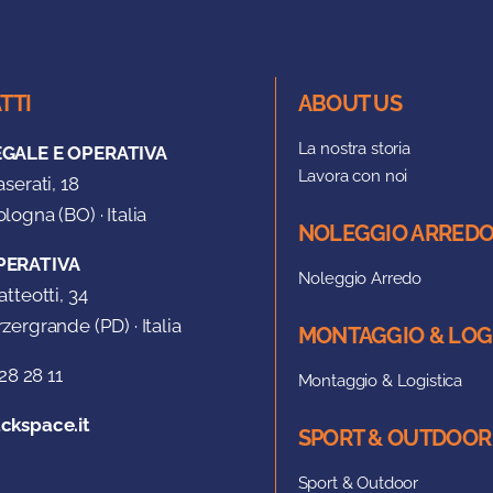
TTI
ABOUT US
La nostra storia
EGALE E OPERATIVA
Lavora con noi
aserati, 18
logna (BO) · Italia
NOLEGGIO ARRED
PERATIVA
Noleggio Arredo
atteotti, 34
zergrande (PD) · Italia
MONTAGGIO & LOG
28 28 11
Montaggio & Logistica
ckspace.it
SPORT & OUTDOOR
Sport & Outdoor