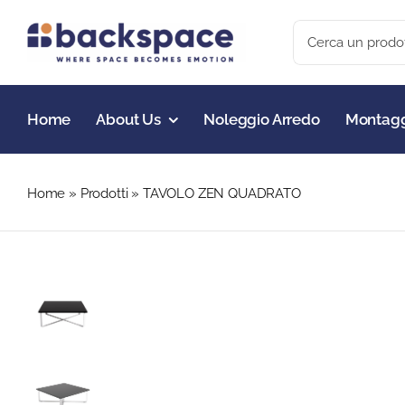
Skip
Search
to
for:
content
Home
About Us
Noleggio Arredo
Montagg
Home
»
Prodotti
»
TAVOLO ZEN QUADRATO