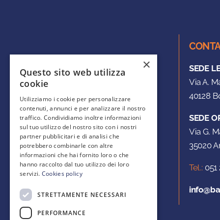
CONTA
×
SEDE L
Questo sito web utilizza
Via A. M
cookie
40128 Bo
Utilizziamo i cookie per personalizzare
contenuti, annunci e per analizzare il nostro
SEDE O
traffico. Condividiamo inoltre informazioni
sul tuo utilizzo del nostro sito con i nostri
Via G. M
partner pubblicitari e di analisi che
35020 Ar
potrebbero combinarle con altre
informazioni che hai fornito loro o che
hanno raccolto dal tuo utilizzo dei loro
Tel.:
051 
servizi.
Cookies policy
info@ba
STRETTAMENTE NECESSARI
PERFORMANCE