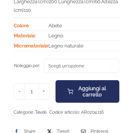
Larghezza (cm)200 Lunghezza (cm)60 Altezza
(cm)110
Colore
Abete
Materiale
Legno
Micromateriale
Legno naturale
Noleggio per:

Aggiungi al
carrello
TAVOLO
WOOD
quantità
Categorie:
Tavoli
Codice articolo:
AR0204.116
Share
Tweet
Pinterest