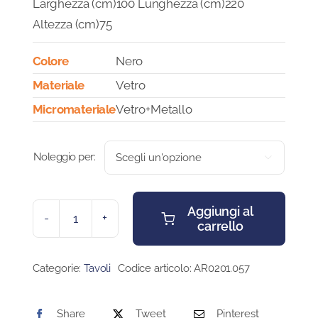
Larghezza (cm)100 Lunghezza (cm)220
Altezza (cm)75
Colore
Nero
Materiale
Vetro
Micromateriale
Vetro+Metallo
Noleggio per:

Aggiungi al
carrello
TAVOLO
ASSO
quantità
Categorie:
Tavoli
Codice articolo:
AR0201.057
Share
Tweet
Pinterest