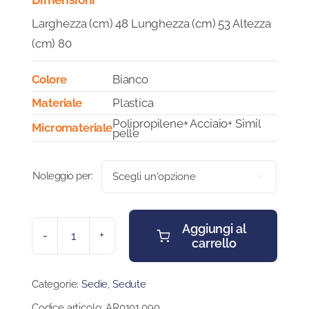
Larghezza (cm) 48 Lunghezza (cm) 53 Altezza
(cm) 80
Colore
Bianco
Materiale
Plastica
Polipropilene+ Acciaio+ Simil
Micromateriale
pelle
Noleggio per:

Aggiungi al
carrello
SEDIA
TULIP
quantità
Categorie:
Sedie
,
Sedute
Codice articolo:
AR0101.090