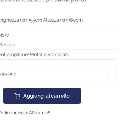
unghezza (cm)55cm Altezza (cm)80cm
Nero
Plastica
Polipropilene+Metallo verniciato

Aggiungi al carrello
Codice articolo:
AR0101.128