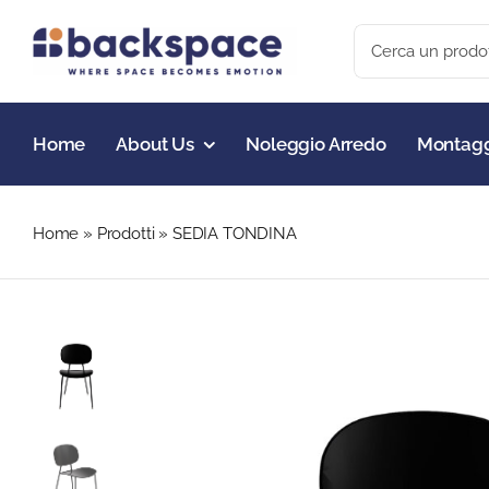
Skip
Search
to
for:
content
Home
About Us
Noleggio Arredo
Montagg
Home
»
Prodotti
»
SEDIA TONDINA