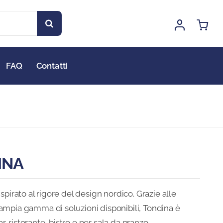
FAQ
Contatti
INA
ispirato al rigore del design nordico. Grazie alle
’ampia gamma di soluzioni disponibili, Tondina è
, ristorante, bistro e per sala da pranzo.