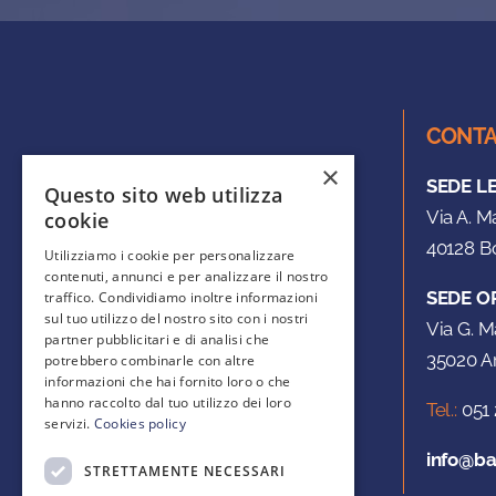
CONTA
×
SEDE L
Questo sito web utilizza
Via A. M
cookie
40128 Bo
Utilizziamo i cookie per personalizzare
contenuti, annunci e per analizzare il nostro
SEDE O
traffico. Condividiamo inoltre informazioni
sul tuo utilizzo del nostro sito con i nostri
Via G. M
partner pubblicitari e di analisi che
35020 Ar
potrebbero combinarle con altre
informazioni che hai fornito loro o che
hanno raccolto dal tuo utilizzo dei loro
Tel.:
051 
servizi.
Cookies policy
info@ba
STRETTAMENTE NECESSARI