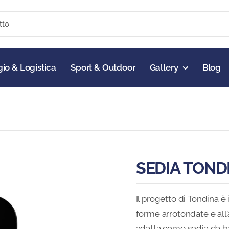
io & Logistica
Sport & Outdoor
Gallery
Blog
SEDIA TOND
Il progetto di Tondina è 
forme arrotondate e all
adatta come sedia da bar