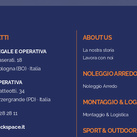
TTI
ABOUT US
La nostra storia
EGALE E OPERATIVA
Lavora con noi
aserati, 18
logna (BO) · Italia
NOLEGGIO ARRED
PERATIVA
Noleggio Arredo
atteotti, 34
zergrande (PD) · Italia
MONTAGGIO & LOG
28 28 11
Montaggio & Logistica
ckspace.it
SPORT & OUTDOOR