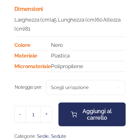
Dimensioni
Larghezza (cm)45 Lunghezza (cm)60 Altezza
(cm)81
Colore
Nero
Materiale
Plastica
Micromateriale
Polipropilene
Noleggio per:

Aggiungi al
carrello
SEDIA
POP
quantità
Categorie:
Sedie
,
Sedute