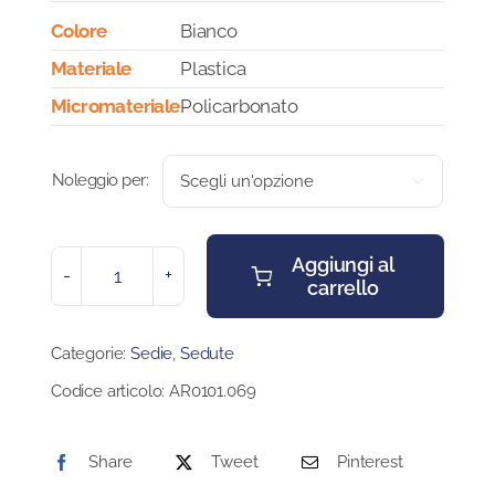
Colore
Bianco
Materiale
Plastica
Micromateriale
Policarbonato
Noleggio per:

Aggiungi al
carrello
SEDIA
B-
SIDE
Categorie:
Sedie
,
Sedute
quantità
Codice articolo:
AR0101.069
Share
Tweet
Pinterest