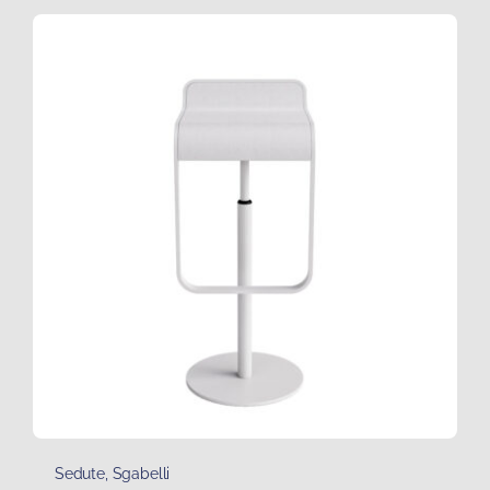
Sedute
,
Sgabelli