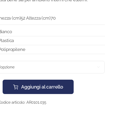
ezza (cm)52 Altezza (cm)70
Bianco
Plastica
Polipropilene

Aggiungi al carrello
Codice articolo:
AR0101.035