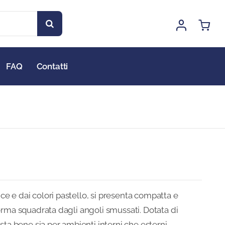
FAQ
Contatti
e e dai colori pastello, si presenta compatta e
forma squadrata dagli angoli smussati. Dotata di
esta bene sia per ambienti interni che esterni.