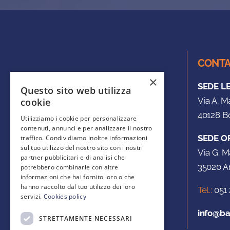
CONTA
×
SEDE L
Questo sito web utilizza
Via A. M
cookie
40128 Bo
Utilizziamo i cookie per personalizzare
contenuti, annunci e per analizzare il nostro
SEDE O
traffico. Condividiamo inoltre informazioni
sul tuo utilizzo del nostro sito con i nostri
Via G. M
partner pubblicitari e di analisi che
35020 Ar
potrebbero combinarle con altre
informazioni che hai fornito loro o che
hanno raccolto dal tuo utilizzo dei loro
Tel.:
051 
servizi.
Cookies policy
info@ba
STRETTAMENTE NECESSARI