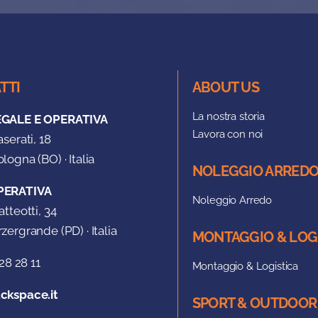
TTI
ABOUT US
La nostra storia
EGALE E OPERATIVA
Lavora con noi
aserati, 18
logna (BO) · Italia
NOLEGGIO ARRED
PERATIVA
Noleggio Arredo
atteotti, 34
zergrande (PD) · Italia
MONTAGGIO & LOG
28 28 11
Montaggio & Logistica
ckspace.it
SPORT & OUTDOOR