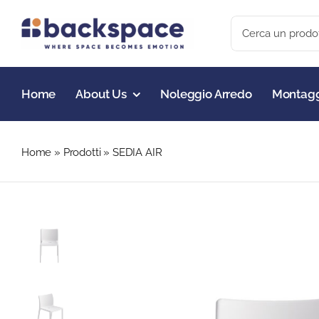
Skip
Search
to
for:
content
Home
About Us
Noleggio Arredo
Montagg
Home
»
Prodotti
»
SEDIA AIR