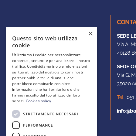
CONTA
×
SEDE L
Questo sito web utilizza
Via A. M
cookie
40128 Bo
Utilizziamo i cookie per personalizzare
contenuti, annunci e per analizzare il nostro
SEDE O
traffico. Condividiamo inoltre informazioni
sul tuo utilizzo del nostro sito con i nostri
Via G. M
partner pubblicitari e di analisi che
35020 Ar
potrebbero combinarle con altre
informazioni che hai fornito loro o che
hanno raccolto dal tuo utilizzo dei loro
Tel.:
051 
servizi.
Cookies policy
info@ba
STRETTAMENTE NECESSARI
PERFORMANCE