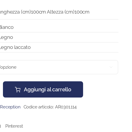
unghezza (cm)100cm Altezza (cm)100cm
Bianco
Legno
Legno laccato

Aggiungi al carrello
,
Reception
Codice articolo:
AR0301.114
Pinterest