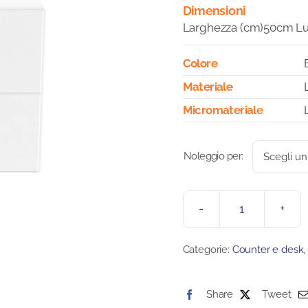
Dimensioni
Larghezza (cm)50cm L
Colore
Materiale
Micromateriale
Noleggio per:
RECEPTION
TITANO
Categorie:
Counter e desk
quantità
Share
Tweet