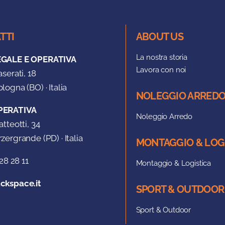
TTI
ABOUT US
La nostra storia
EGALE E OPERATIVA
Lavora con noi
aserati, 18
logna (BO) · Italia
NOLEGGIO ARRED
PERATIVA
Noleggio Arredo
atteotti, 34
zergrande (PD) · Italia
MONTAGGIO & LOG
28 28 11
Montaggio & Logistica
ckspace.it
SPORT & OUTDOOR
Sport & Outdoor