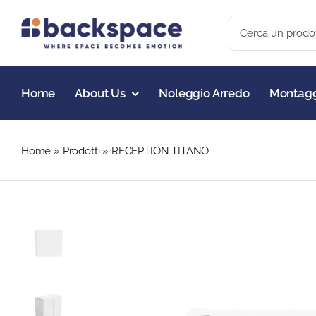
Skip
Search
to
for:
content
Home
About Us
Noleggio Arredo
Montagg
Home
»
Prodotti
»
RECEPTION TITANO