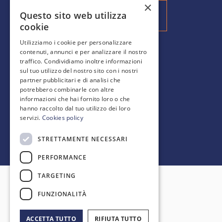
×
Questo sito web utilizza
Iscriviti alla nostra Newsletter
cookie
Utilizziamo i cookie per personalizzare
contenuti, annunci e per analizzare il nostro
SCOPRI DI PIÙ
traffico. Condividiamo inoltre informazioni
sul tuo utilizzo del nostro sito con i nostri
partner pubblicitari e di analisi che
Gallery
potrebbero combinarle con altre
Blog
informazioni che hai fornito loro o che
FAQ
hanno raccolto dal tuo utilizzo dei loro
servizi.
Cookies policy
STRETTAMENTE NECESSARI
PERFORMANCE
TARGETING
Backspace S.r.l. · Tutti i diritti riservati
FUNZIONALITÀ
Capitale Sociale 450.000€ I.V. | P.IVA/CF
03332801202 | REA BO-510942
ACCETTA TUTTO
RIFIUTA TUTTO