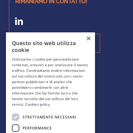
RIMANIAMO IN CONTATTO!
×
Questo sito web utilizza
Iscriviti alla nostra Newsletter
cookie
Utilizziamo i cookie per personalizzare
contenuti, annunci e per analizzare il nostro
SCOPRI DI PIÙ
traffico. Condividiamo inoltre informazioni
sul tuo utilizzo del nostro sito con i nostri
partner pubblicitari e di analisi che
Gallery
potrebbero combinarle con altre
Blog
informazioni che hai fornito loro o che
FAQ
hanno raccolto dal tuo utilizzo dei loro
servizi.
Cookies policy
STRETTAMENTE NECESSARI
PERFORMANCE